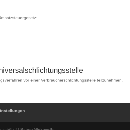
Umsatzsteuergesetz:
iversal­schlichtungs­stelle
gungsverfahren vor einer Verbraucherschlichtungsstelle teilzunehmen.
instellungen
geschützt! |
Rainer Wekwerth