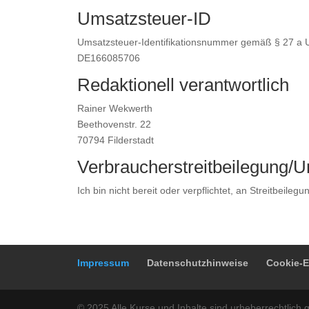
Umsatzsteuer-ID
Umsatzsteuer-Identifikationsnummer gemäß § 27 a 
DE166085706
Redaktionell verantwortlich
Rainer Wekwerth
Beethovenstr. 22
70794 Filderstadt
Verbraucher­streit­beilegung/Un
Ich bin nicht bereit oder verpflichtet, an Streitbeile
Impressum
Datenschutzhinweise
Cookie-E
© 2025 Alle Kurse und Inhalte sind urheberrechtlich 