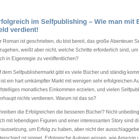
rfolgreich im Selfpublishing – Wie man mit
ld verdient!
r Roman ist geschrieben, du bist bereit, das große Abenteuer S
ugehen, weißt aber nicht, welche Schritte erforderlich sind, um 
ch in Eigenregie zu veröffentlichen?
f dem Selfpublishermarkt gibt es viele Bücher und ständig kom
ist ein hart umkämpfter Markt mit wenigen sehr erfolgreichen Au
nfstelliges monatliches Einkommen erzielen, und vielen Selfpubl
erhaupt nichts verdienen. Warum ist das so?
hreiben die Erfolgreichen die besseren Bücher? Nicht unbedingt
ch mit lebendigen Figuren und einer interessanten Story sind d
raussetzung, um Erfolg zu haben, aber nicht der ausschlaggeb
terschied ist simpel. Erfolgreiche Autoren wissen, wie Amazon 