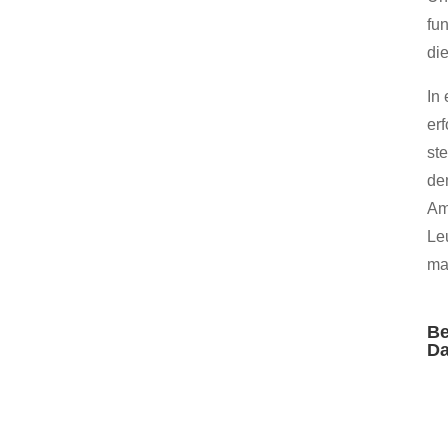
fu
di
In 
er
st
de
Am
Le
ma
Be
Da