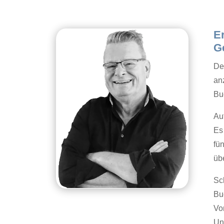
E
Ge
De
anz
Bu
Au
Es 
fü
üb
Sc
Bu
Vo
Un