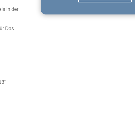
is in der
für Das
13“