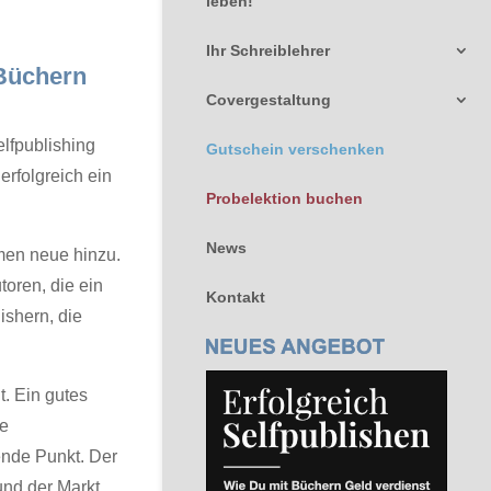
leben!
Ihr Schreiblehrer
 Büchern
Covergestaltung
elfpublishing
Gutschein verschenken
erfolgreich ein
Probelektion buchen
News
men neue hinzu.
toren, die ein
Kontakt
ishern, die
. Ein gutes
ie
ende Punkt. Der
und der Markt