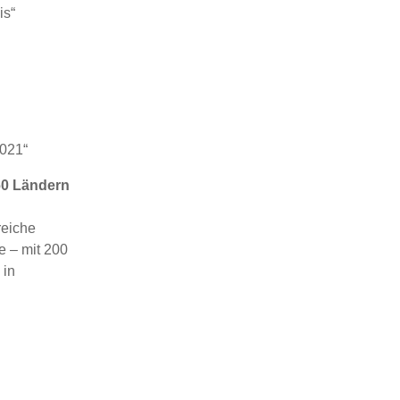
is“
2021“
 60 Ländern
reiche
e – mit 200
 in