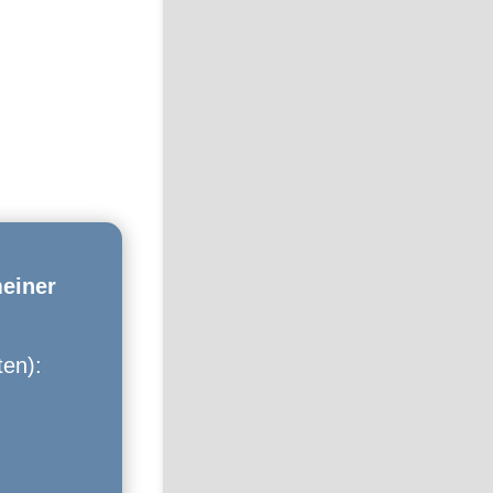
meiner
en):