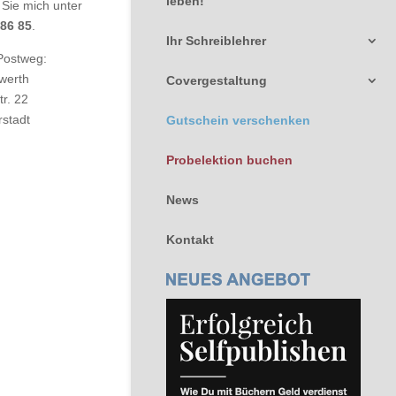
leben!
 Sie mich unter
 86 85
.
Ihr Schreiblehrer
Postweg:
werth
Covergestaltung
r. 22
rstadt
Gutschein verschenken
Probelektion buchen
News
Kontakt