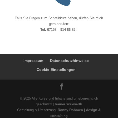
Falls Sie Fragen zum Schreibkurs haben, dürfen Sie mich
gern anrufen:
Tel. 07158 – 914 86 85
!
Impressum
Datenschutzhinweise
Cookie-Einstellungen
© 2025 Alle Kurse und Inhalte sind urheberrechtlich
geschützt! |
Rainer Wekwerth
Gestaltung & Umsetzung:
Ronny Dohmen | design &
consulting