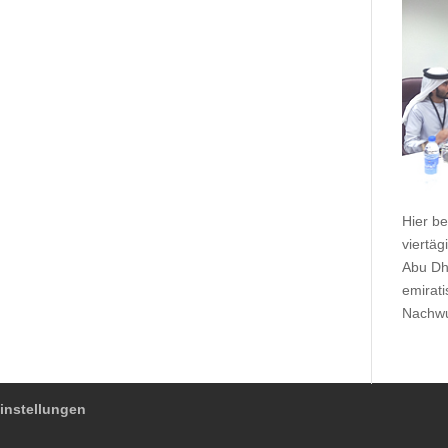
Hier b
viertä
Abu Dh
emirat
Nachwu
instellungen