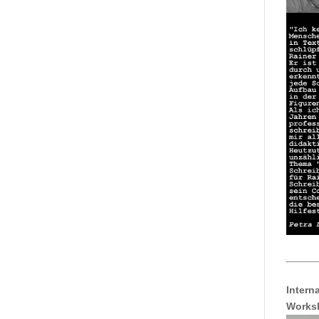
Intern
Works