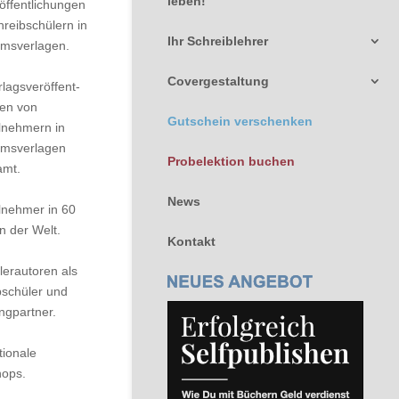
leben!
öffentlichungen
hreibschülern in
Ihr Schreiblehrer
umsverlagen.
Covergestaltung
lags­ver­öffent­
gen von
Gutschein verschenken
ilnehmern in
umsverlagen
Probelektion buchen
amt.
News
ilnehmer in 60
n der Welt.
Kontakt
lerautoren als
bschüler und
ngpartner.
tionale
ops.