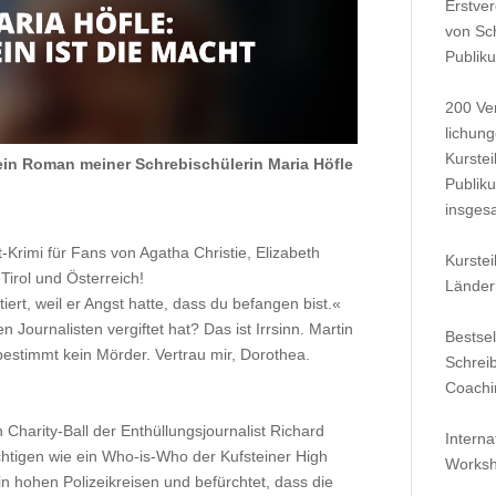
Erstver
von Sc
Publik
200 Ver
lichun
Kurste
 ein Roman meiner Schrebischülerin Maria Höfle
Publik
insges
-Krimi für Fans von Agatha Christie, Elizabeth
Kurste
Tirol und Österreich!
Länder
iert, weil er Angst hatte, dass du befangen bist.«
 Journalisten vergiftet hat? Das ist Irrsinn. Martin
Bestsel
 bestimmt kein Mörder. Vertrau mir, Dorothea.
Schrei
Coachi
 Charity-Ball der Enthüllungsjournalist Richard
Interna
dächtigen wie ein Who-is-Who der Kufsteiner High
Worksh
in hohen Polizeikreisen und befürchtet, dass die