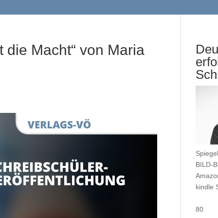
st die Macht“ von Maria
Deu
erfo
Sch
Spiegel
BILD-Be
Amazon
kindle 
80