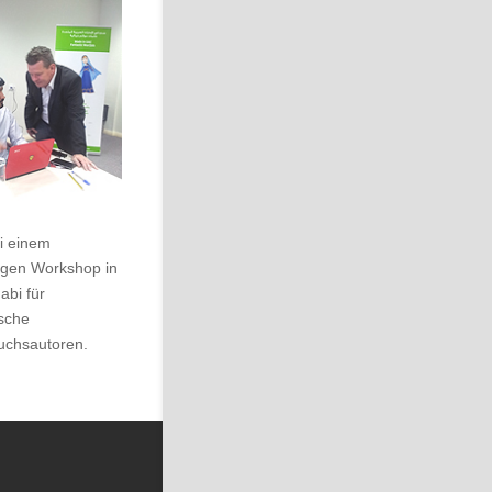
ei einem
gigen Workshop in
abi für
ische
chsautoren.