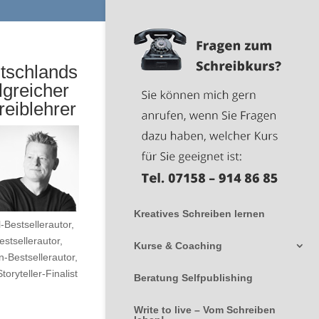
tschlands
lgreicher
reiblehrer
Kreatives Schreiben lernen
-Bestsellerautor,
stsellerautor,
Kurse & Coaching
-Bestsellerautor,
Storyteller-Finalist
Beratung Selfpublishing
Write to live – Vom Schreiben