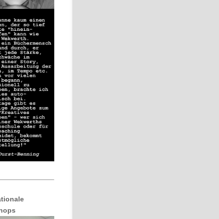
ationale
hops