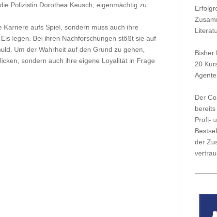
die Polizistin Dorothea Keusch, eigenmächtig zu
Erfolgr
Zusamm
re Karriere aufs Spiel, sondern muss auch ihre
Literat
 Eis legen. Bei ihren Nachforschungen stößt sie auf
chuld. Um der Wahrheit auf den Grund zu gehen,
Bisher 
licken, sondern auch ihre eigene Loyalität in Frage
20 Kur
Agenten
Der Co
bereits
Profi- 
Bestsel
der Zu
vertra