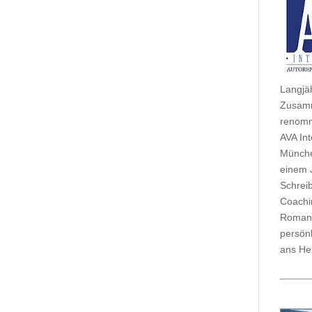
Langjä
Zusamm
renomm
AVA Int
Münche
einem 
Schrei
Coachi
Romane
persönl
ans Her