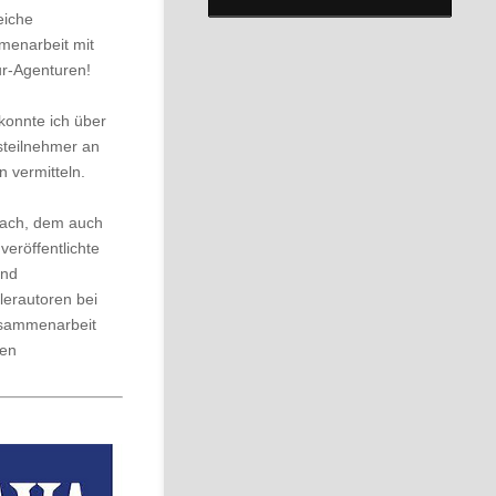
eiche
enarbeit mit
ur-Agenturen!
konnte ich über
steilnehmer an
 vermitteln.
ach, dem auch
 veröffentlichte
und
lerautoren bei
sammenarbeit
uen