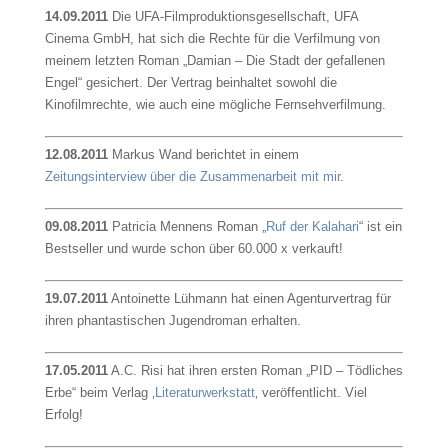
14.09.2011
Die UFA-Filmproduktionsgesellschaft, UFA
Cinema GmbH, hat sich die Rechte für die Verfilmung von
meinem letzten Roman „Damian – Die Stadt der gefallenen
Engel“ gesichert. Der Vertrag beinhaltet sowohl die
Kinofilmrechte, wie auch eine mögliche Fernsehverfilmung.
12.08.2011
Markus Wand berichtet in einem
Zeitungsinterview über die Zusammenarbeit mit mir
.
09.08.2011
Patricia Mennens Roman „
Ruf der Kalahari
“ ist ein
Bestseller und wurde schon über 60.000 x verkauft!
19.07.2011
Antoinette Lühmann hat einen Agenturvertrag für
ihren phantastischen Jugendroman erhalten.
17.05.2011
A.C. Risi hat ihren ersten Roman „PID – Tödliches
Erbe“ beim Verlag ‚
Literaturwerkstatt
‚ veröffentlicht. Viel
Erfolg!