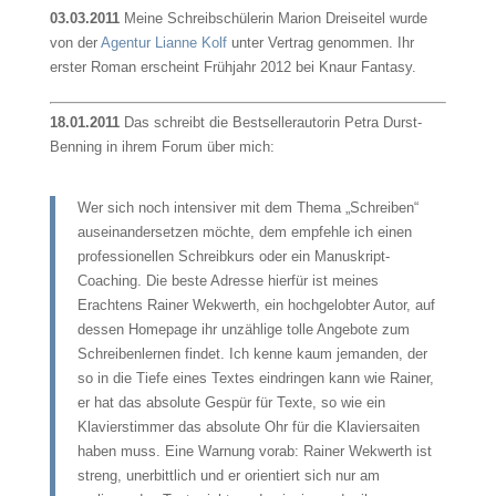
03.03.2011
Meine Schreibschülerin Marion Dreiseitel wurde
von der
Agentur Lianne Kolf
unter Vertrag genommen. Ihr
erster Roman erscheint Frühjahr 2012 bei Knaur Fantasy.
18.01.2011
Das schreibt die Bestsellerautorin Petra Durst-
Benning in ihrem Forum über mich:
Wer sich noch intensiver mit dem Thema „Schreiben“
auseinandersetzen möchte, dem empfehle ich einen
professionellen Schreibkurs oder ein Manuskript-
Coaching. Die beste Adresse hierfür ist meines
Erachtens Rainer Wekwerth, ein hochgelobter Autor, auf
dessen Homepage ihr unzählige tolle Angebote zum
Schreibenlernen findet. Ich kenne kaum jemanden, der
so in die Tiefe eines Textes eindringen kann wie Rainer,
er hat das absolute Gespür für Texte, so wie ein
Klavierstimmer das absolute Ohr für die Klaviersaiten
haben muss. Eine Warnung vorab: Rainer Wekwerth ist
streng, unerbittlich und er orientiert sich nur am