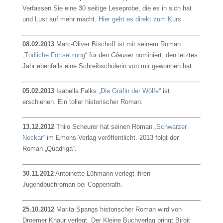
Verfassen Sie eine 30 seitige Leseprobe, die es in sich hat
und Lust auf mehr macht.
Hier geht es direkt zum Kurs
.
08.02.2013
Marc-Oliver Bischoff ist mit seinem Roman
„
Tödliche Fortsetzung
“ für den
Glauser
nominiert, den letztes
Jahr ebenfalls eine Schreibschülerin von mir gewonnen hat.
05.02.2013
Isabella Falks „
Die Gräfin der Wölfe
“ ist
erschienen. Ein toller historischer Roman.
13.12.2012
Thilo Scheurer hat seinen Roman „
Schwarzer
Neckar
“ im Emons-Verlag veröffentlicht. 2013 folgt der
Roman „Quadriga“.
30.11.2012
Antoinette Lühmann verlegt ihren
Jugendbuchroman bei Coppenrath.
25.10.2012
Marita Spangs historischer Roman wird von
Droemer Knaur verlegt. Der Kleine Buchverlag bringt Birgit