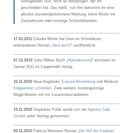
vorliegenden Text, nicht an demjenigen, der ihn
geschrieben hat. Das heißt, von ihm bekommt ihr eine
absolut unvoreingenommene Meinung, keine Worte mit
Zuckerkruste oder sonstige Schönfärbereien.
17.01.2011
Claudia Winter hat ihren im Schreibkurs
entstandenen Roman „
Heul doch!
“ veröffentlicht.
07.12.2010
Jutta Wilkes Buch „
Holundermond
“ erscheint im
Januar 2011 im Coppenrath Verlag.
16.11.2010
Neue Angebote:
Exposé-Beurteilung
und Minikurs
Klappentext schreiben
. Zwei weitere, kostengünstige
Möglichkeiten mit mir zusammenzuarbeiten.
15.11.2010
Stephanie Polák wurde von der
Agentur Gabi
Strobel
unter Vertrag genommen.
02.11.2010
Patricia Mennens Roman „
Der Ruf der Kalahari
“